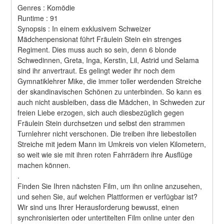
Genres : Komödie 
Runtime : 91 
Synopsis : In einem exklusivem Schweizer 
Mädchenpensionat führt Fräulein Stein ein strenges 
Regiment. Dies muss auch so sein, denn 6 blonde 
Schwedinnen, Greta, Inga, Kerstin, Lil, Astrid und Selama 
sind ihr anvertraut. Es gelingt weder ihr noch dem 
Gymnatiklehrer Mike, die immer toller werdenden Streiche 
der skandinavischen Schönen zu unterbinden. So kann es 
auch nicht ausbleiben, dass die Mädchen, in Schweden zur 
freien Liebe erzogen, sich auch diesbezüglich gegen 
Fräulein Stein durchsetzen und selbst den strammen 
Turnlehrer nicht verschonen. Die treiben ihre liebestollen 
Streiche mit jedem Mann im Umkreis von vielen Kilometern, 
so weit wie sie mit ihren roten Fahrrädern ihre Ausflüge 
machen können. 
.
Finden Sie Ihren nächsten Film, um ihn online anzusehen, 
und sehen Sie, auf welchen Plattformen er verfügbar ist?
Wir sind uns Ihrer Herausforderung bewusst, einen 
synchronisierten oder untertitelten Film online unter den 